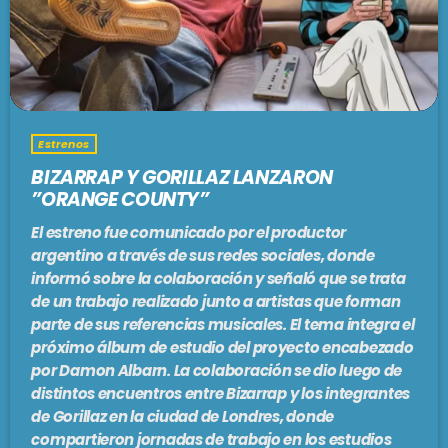
PODCASTS
BARCELONA
TIENDA
MALLORCA
Estrenos
EN VIVO AHORA!
BIZARRAP Y GORILLAZ LANZARON
”ORANGE COUNTY”
El estreno fue comunicado por el productor
argentino a través de sus redes sociales, donde
informó sobre la colaboración y señaló que se trata
de un trabajo realizado junto a artistas que forman
parte de sus referencias musicales. El tema integra el
próximo álbum de estudio del proyecto encabezado
por Damon Albarn. La colaboración se dio luego de
distintos encuentros entre Bizarrap y los integrantes
de Gorillaz en la ciudad de Londres, donde
compartieron jornadas de trabajo en los estudios