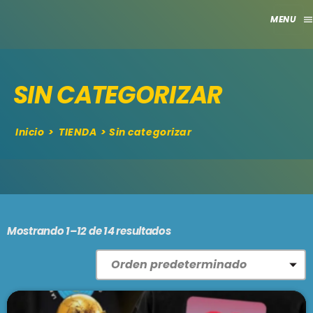
men
close
SIN CATEGORIZAR
HOME
CLUB
Inicio
>
TIENDA
> Sin categorizar
APORTES
TV
GRILLA
Mostrando 1–12 de 14 resultados
EVENTOS
keyboard_arrow_down
MADRID
LO NUEVO
MÁLAGA