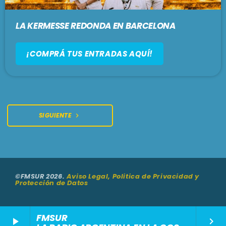
LA KERMESSE REDONDA EN BARCELONA
¡COMPRÁ TUS ENTRADAS AQUÍ!
SIGUIENTE
navigate_next
©FMSUR 2026.
Aviso Legal, Politica de Privacidad y
Protección de Datos
FMSUR
play_arrow
keyboard_arrow_right