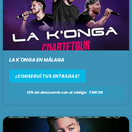
En vivo
BRUNCH
1:00 pm - 3:00 pm
SE VIENE . . .
LA K´ONGA EN MÁLAGA
LARGA DISTANCIA
3:00 pm - 5:00 pm
¡CONSEGUÍ TUS ENTRADAS!
10% de descuento con el código
MAR REVUELTO
FMKON
5:00 pm - 7:00 pm
EL GRITO SAGRADO
7:00 pm - 9:00 pm