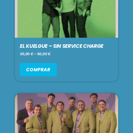
EL KUELGUE – SIN SERVICE CHARGE
30,00
€
-
50,00
€
COMPRAR