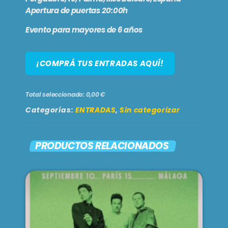
Apertura de puertas 20:00h
En vivo
UN CUENTO ARGENTO
Evento para mayores de 6 años
9:30 am - 1:00 pm
¡COMPRÁ TUS ENTRADAS AQUÍ!
SE VIENE . . .
Total seleccionado: 0,00 €
Categorías:
ENTRADAS
,
Sin categorizar
BRUNCH
1:00 pm - 3:00 pm
PRODUCTOS RELACIONADOS
LARGA DISTANCIA
3:00 pm - 5:00 pm
MAR REVUELTO
5:00 pm - 7:00 pm