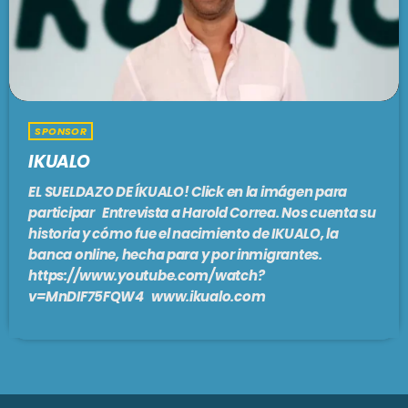
PODCASTS
BARCELONA
TIENDA
MALLORCA
SPONSOR
EN VIVO AHORA!
IKUALO
EL SUELDAZO DE ÍKUALO! Click en la imágen para
participar Entrevista a Harold Correa. Nos cuenta su
historia y cómo fue el nacimiento de IKUALO, la
banca online, hecha para y por inmigrantes.
https://www.youtube.com/watch?
v=MnDIF75FQW4 www.ikualo.com