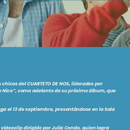
s chicos del
CUARTETO DE NOS
, liderados por
e Nico”,
como adelanto de su próximo álbum, que
ga el 13 de septiembre, presentándose en la Sala
videoclip dirigido por
Julia Conde
, quien logra