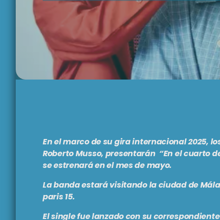
En el marco de su gira internacional 2025, lo
Roberto Musso,
presentarán
“En el cuarto d
se estrenará en el mes de mayo.
La banda estará visitando la ciudad de Mála
paris 15.
El single fue lanzado con su correspondiente 