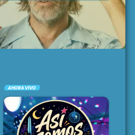
EL CACHENGUE
9:00 pm - 11:00 pm
ARGENTRÓNICA
Música de
electroshock
11:00 pm - 12:00 am
ARGENTINA
LATINA
12:00 am - 1:00 am
AHORA VIVO