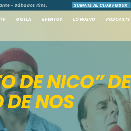
 - Sábados 19hs.
SUMATE AL CLUB FMSUR
A
TV
GRILLA
EVENTOS
LO NUEVO
PODCASTS
O DE NICO” DE
 DE NOS