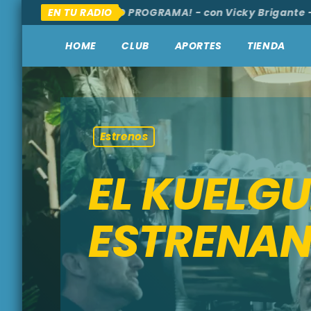
 Y ALLÁ
EN TU RADIO
¡NUEVO PROGRAMA! - con Vicky Brigante - Sá
HOME
CLUB
APORTES
TIENDA
Estrenos
EL KUELGU
ESTRENAN 