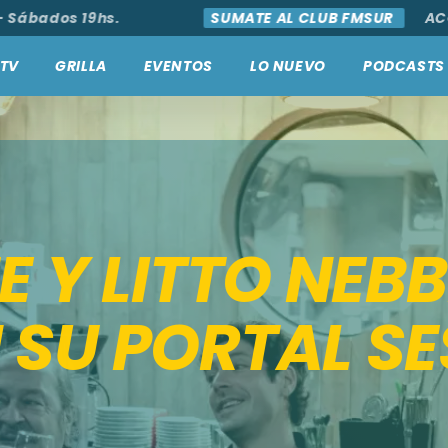
bados 19hs.
SUMATE AL CLUB FMSUR
ACCEDÉ
TV
GRILLA
EVENTOS
LO NUEVO
PODCASTS
E Y LITTO NEBB
SU PORTAL SE