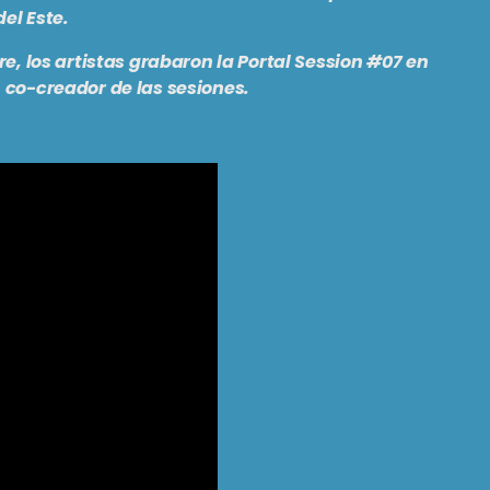
el Este.
re, los artistas grabaron la Portal Session #07 en
, co-creador de las sesiones.