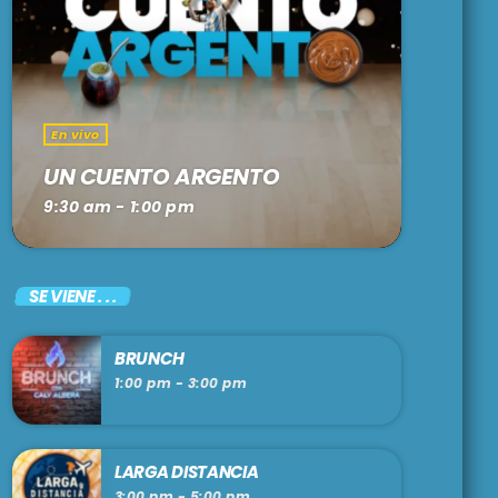
En vivo
UN CUENTO ARGENTO
9:30 am - 1:00 pm
SE VIENE . . .
BRUNCH
1:00 pm - 3:00 pm
LARGA DISTANCIA
3:00 pm - 5:00 pm