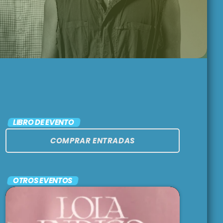
CAFÉ CON FERNÉ
5:00 pm - 7:00 pm
ASÍ SOMOS, AQUÍ Y
ALLÁ
7:00 pm - 9:00 pm
EL CACHENGUE
LIBRO DE EVENTO
9:00 pm - 11:00 pm
COMPRAR ENTRADAS
OTROS EVENTOS