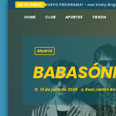
AQUÍ Y ALLÁ
EN TU RADIO
¡NUEVO PROGRAMA! - con Vicky Brigante 
HOME
CLUB
APORTES
TIENDA
Madrid
BABASÓNI
13 de julio de 2026
Real Jardín Bo
today
my_location