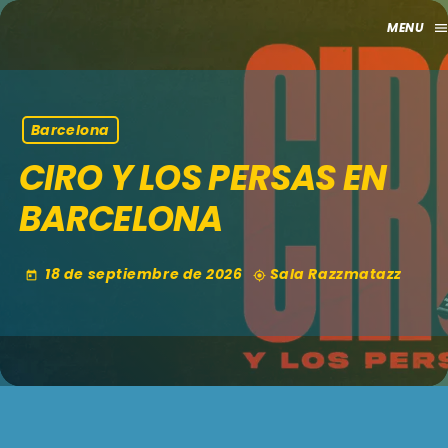
men
close
HOME
Barcelona
CIRO Y LOS PERSAS EN
CLUB
BARCELONA
APORTES
TV
18 de septiembre de 2026
Sala Razzmatazz
today
my_location
GRILLA
EVENTOS
keyboard_arrow_down
MADRID
LO NUEVO
MÁLAGA