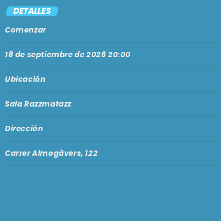
PODCASTS
DETALLES
BARCELONA
Comenzar
TIENDA
MALLORCA
18 de septiembre de 2026 20:00
EN VIVO AHORA!
Ubicación
Sala Razzmatazz
Dirección
Carrer Almogàvers, 122