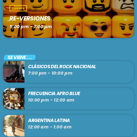
Covers
RE-VERSIONES
5:00 pm - 7:00 pm
SE VIENE . . .
CLÁSICOS DEL ROCK NACIONAL
7:00 pm - 10:00 pm
FRECUENCIA AFRO BLUE
10:00 pm - 12:00 am
ARGENTINA LATINA
12:00 am - 1:00 am