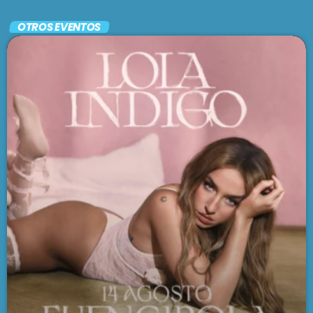
En vivo
OTROS EVENTOS
PARAISO SOCIAL CLUB
2:00 pm - 5:00 pm
SE VIENE . . .
CAFÉ CON FERNÉ
5:00 pm - 7:00 pm
ASÍ SOMOS, AQUÍ Y ALLÁ
7:00 pm - 9:00 pm
EL CACHENGUE
9:00 pm - 11:00 pm