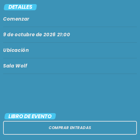
PODCASTS
DETALLES
BARCELONA
Comenzar
TIENDA
MALLORCA
9 de octubre de 2026 21:00
EN VIVO AHORA!
Ubicación
Sala Wolf
LIBRO DE EVENTO
COMPRAR ENTRADAS