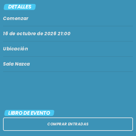
PODCASTS
DETALLES
BARCELONA
Comenzar
TIENDA
MALLORCA
16 de octubre de 2026 21:00
EN VIVO AHORA!
Ubicación
Sala Nazca
LIBRO DE EVENTO
COMPRAR ENTRADAS