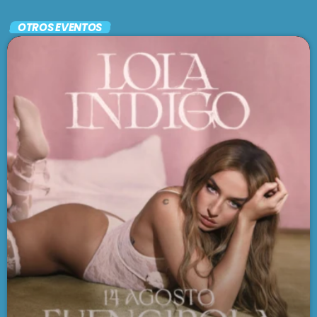
Folclore
OTROS EVENTOS
MADRE TIERRA
5:00 am - 6:00 am
SE VIENE . . .
EL CAFETÍN DEL TANGO
6:00 am - 7:00 am
FOLKLORÍSIMO
7:00 am - 8:00 am
VARIETÉ
8:00 am - 9:00 am