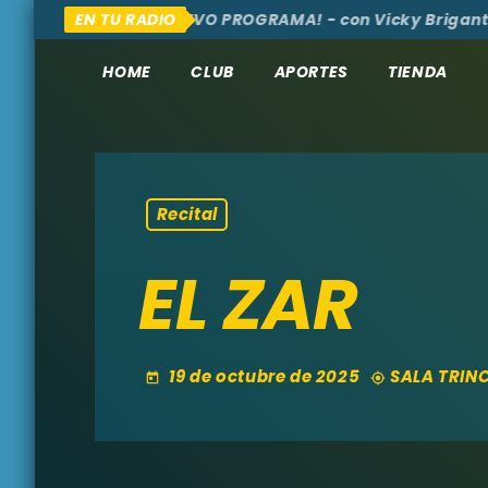
UÍ Y ALLÁ
EN TU RADIO
¡NUEVO PROGRAMA! - con Vicky Brigante - 
HOME
CLUB
APORTES
TIENDA
Recital
EL ZAR
19 de octubre de 2025
SALA TRIN
today
my_location