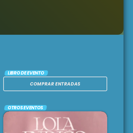
ARGENTINA
LATINA
12:00 am - 1:00 am
AIDONSPIKINGLISH
!
1:00 am - 3:00 am
MIX TAPE
LIBRO DE EVENTO
3:00 am - 5:00 am
COMPRAR ENTRADAS
OTROS EVENTOS