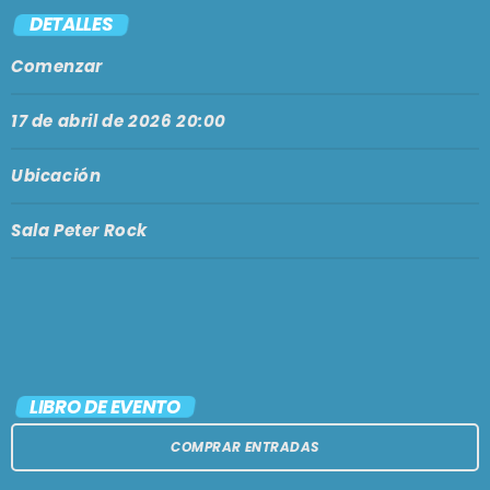
PODCASTS
DETALLES
BARCELONA
Comenzar
TIENDA
MALLORCA
17 de abril de 2026 20:00
EN VIVO AHORA!
Ubicación
Sala Peter Rock
LIBRO DE EVENTO
COMPRAR ENTRADAS