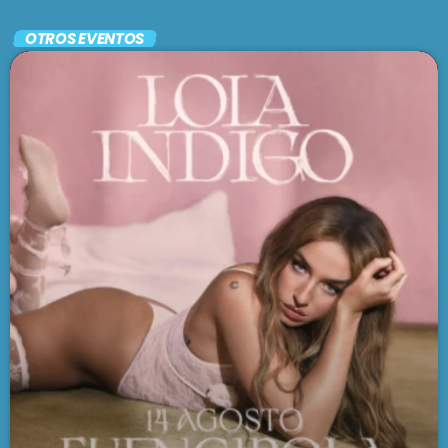
En vivo
OTROS EVENTOS
UN CUENTO ARGENTO
9:30 am - 1:00 pm
SE VIENE . . .
BRUNCH
1:00 pm - 3:00 pm
LARGA DISTANCIA
3:00 pm - 5:00 pm
MAR REVUELTO
5:00 pm - 7:00 pm