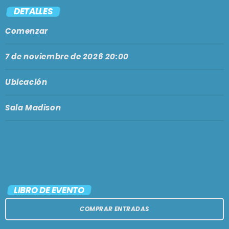
PODCASTS
DETALLES
BARCELONA
Comenzar
TIENDA
MALLORCA
7 de noviembre de 2026 20:00
EN VIVO AHORA!
Ubicación
Sala Madison
LIBRO DE EVENTO
COMPRAR ENTRADAS