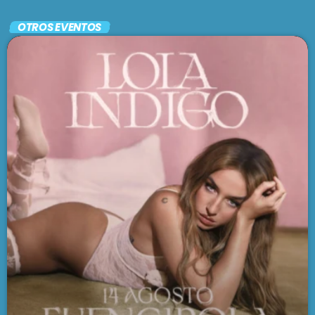
Todo en uno
OTROS EVENTOS
MIX TAPE
3:00 am - 5:00 am
SE VIENE . . .
MADRE TIERRA
5:00 am - 6:00 am
EL CAFETÍN DEL TANGO
6:00 am - 7:00 am
FOLKLORÍSIMO
7:00 am - 7:30 am