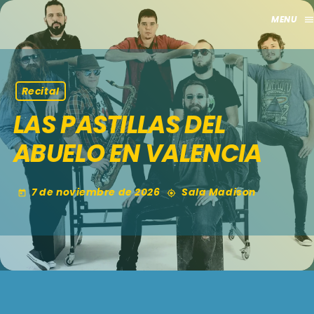
men
close
HOME
Recital
LAS PASTILLAS DEL
CLUB
ABUELO EN VALENCIA
APORTES
TV
7 de noviembre de 2026
Sala Madison
today
my_location
GRILLA
EVENTOS
keyboard_arrow_down
MADRID
LO NUEVO
MÁLAGA