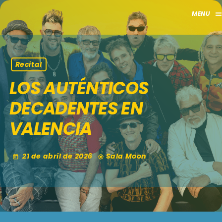
men
close
HOME
Recital
LOS AUTÉNTICOS
CLUB
DECADENTES EN
APORTES
VALENCIA
TV
21 de abril de 2026
Sala Moon
today
my_location
GRILLA
EVENTOS
keyboard_arrow_down
MADRID
LO NUEVO
MÁLAGA