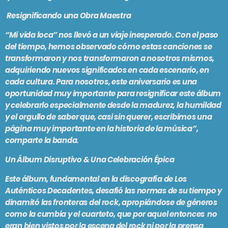
Latino
Resignificando una Obra Maestra
ARGENTINA LATINA
“Mi vida loca” nos llevó a un viaje inesperado. Con el paso
12:00 am - 1:00 am
del tiempo, hemos observado cómo estas canciones se
transformaron y nos transformaron a nosotros mismos,
adquiriendo nuevos significados en cada escenario, en
cada cultura. Para nosotros, este aniversario es una
SE VIENE . . .
oportunidad muy importante para resignificar este álbum
y celebrarlo especialmente desde la madurez, la humildad
AIDONSPIKINGLISH!
y el orgullo de saber que, casi sin querer, escribimos una
1:00 am - 3:00 am
página muy importante en la historia de la música”,
comparte la banda.
Un Álbum Disruptivo & Una Celebración Épica
MIX TAPE
3:00 am - 5:00 am
Este álbum, fundamental en la discografía de Los
Auténticos Decadentes, desafió las normas de su tiempo y
dinamitó las fronteras del rock, apropiándose de géneros
MADRE TIERRA
como la cumbia y el cuarteto, que por aquel entonces no
5:00 am - 6:00 am
eran bien vistos por la escena del rock ni por la prensa