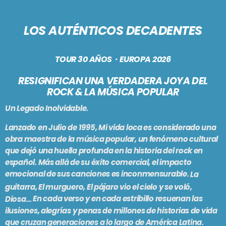
PODCASTS
BARCELONA
LOS AUTÉNTICOS DECADENTES
TIENDA
MALLORCA
TOUR 30 AÑOS ·
EUROPA 2026
EN VIVO AHORA!
RESIGNIFICAN UNA VERDADERA JOYA DEL
ROCK & LA MÚSICA POPULAR
Un Legado Inolvidable.
Lanzado en Julio de 1995,
Mi vida loca
es considerado una
obra maestra de la música popular, un fenómeno cultural
que dejó una huella profunda en la historia del rock en
español. Más allá de su éxito comercial, el impacto
emocional de sus canciones es inconmensurable.
La
guitarra, El murguero, El pájaro vio el cielo y se voló,
En cada verso y en cada estribillo resuenan las
Diosa…
ilusiones, alegrías y penas de millones de historias de vida
que cruzan generaciones a lo largo de América Latina.