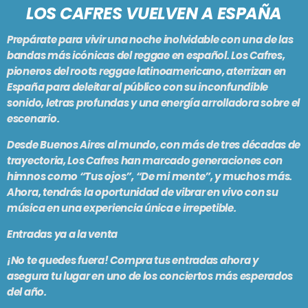
LOS CAFRES VUELVEN A ESPAÑA
PODCASTS
BARCELONA
Prepárate para vivir una noche inolvidable con una de las
TIENDA
MALLORCA
bandas más icónicas del reggae en español. Los Cafres,
pioneros del roots reggae latinoamericano, aterrizan en
España para deleitar al público con su inconfundible
EN VIVO AHORA!
sonido, letras profundas y una energía arrolladora sobre el
escenario.
Desde Buenos Aires al mundo, con más de tres décadas de
trayectoria, Los Cafres han marcado generaciones con
himnos como “Tus ojos”, “De mi mente”, y muchos más.
Ahora, tendrás la oportunidad de vibrar en vivo con su
música en una experiencia única e irrepetible.
Entradas ya a la venta
¡No te quedes fuera! Compra tus entradas ahora y
asegura tu lugar en uno de los conciertos más esperados
del año.