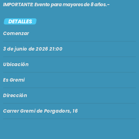
IMPORTANTE: Evento para mayores de 8 años.-
En vivo
BRUNCH
DETALLES
1:00 pm - 3:00 pm
Comenzar
3 de junio de 2026 21:00
SE VIENE . . .
Ubicación
LARGA DISTANCIA
3:00 pm - 5:00 pm
Es Gremi
Dirección
MAR REVUELTO
5:00 pm - 7:00 pm
Carrer Gremi de Porgadors, 16
EL GRITO SAGRADO
7:00 pm - 9:00 pm