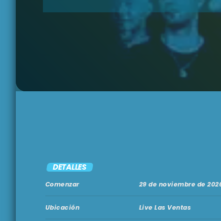
DETALLES
Comenzar
29 de noviembre de 202
Ubicación
Live Las Ventas