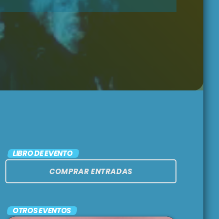
PASADO LIVE
9:00 pm - 11:00 pm
MÁLAGA COOL
NIGHTS
11:00 pm - 12:00 am
ARGENTINA
LATINA
12:00 am - 1:00 am
LIBRO DE EVENTO
COMPRAR ENTRADAS
OTROS EVENTOS