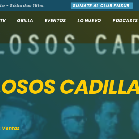
Sábados 19hs.
SUMATE AL CLUB FMSUR
ACCE
TV
GRILLA
EVENTOS
LO NUEVO
PODCASTS
LOSOS CADILL
s Ventas