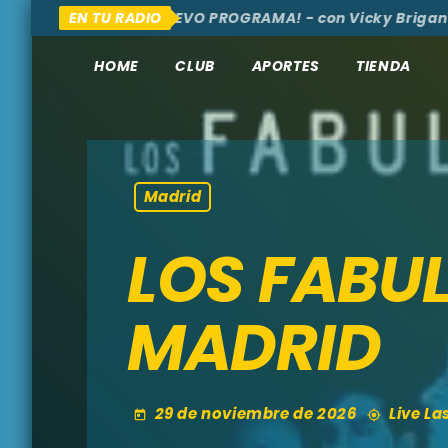
QUÍ Y ALLÁ
EN TU RADIO
¡NUEVO PROGRAMA! - con Vicky Brigante - 
HOME
CLUB
APORTES
TIENDA
Madrid
LOS FABU
MADRID
29 de noviembre de 2026
Live La
today
my_location