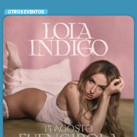
Folclore contemporáneo
OTROS EVENTOS
FOLKLORÍSIMO
7:00 am - 7:30 am
SE VIENE . . .
UNA MAÑANA CUALQUIERA
7:30 am - 9:30 am
UN CUENTO ARGENTO
9:30 am - 1:00 pm
BRUNCH
1:00 pm - 3:00 pm