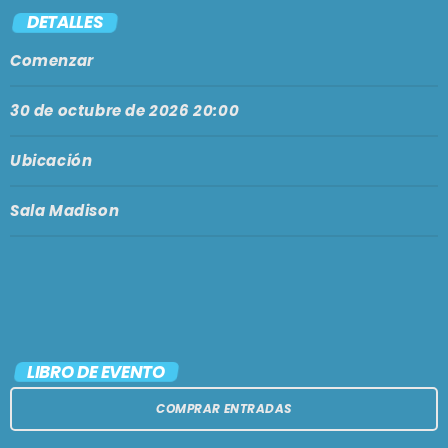
PODCASTS
DETALLES
BARCELONA
Comenzar
TIENDA
MALLORCA
30 de octubre de 2026 20:00
EN VIVO AHORA!
Ubicación
Sala Madison
LIBRO DE EVENTO
COMPRAR ENTRADAS