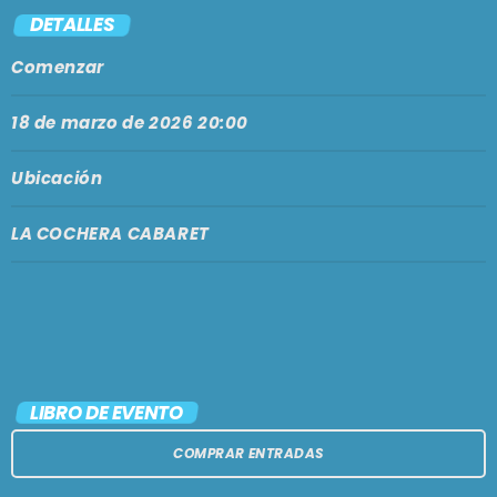
PODCASTS
DETALLES
BARCELONA
Comenzar
TIENDA
MALLORCA
18 de marzo de 2026 20:00
EN VIVO AHORA!
Ubicación
LA COCHERA CABARET
LIBRO DE EVENTO
COMPRAR ENTRADAS