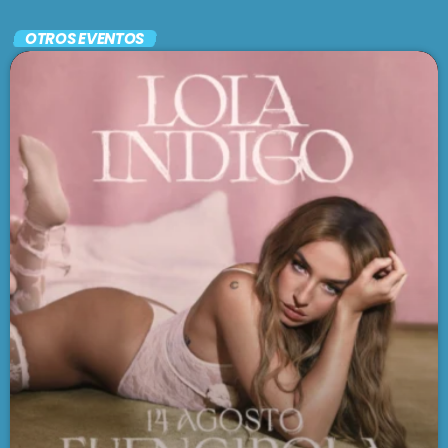
Todo en uno
OTROS EVENTOS
MIX TAPE
3:00 am - 5:00 am
SE VIENE . . .
MADRE TIERRA
5:00 am - 6:00 am
EL CAFETÍN DEL TANGO
6:00 am - 7:00 am
FOLKLORÍSIMO
7:00 am - 8:00 am