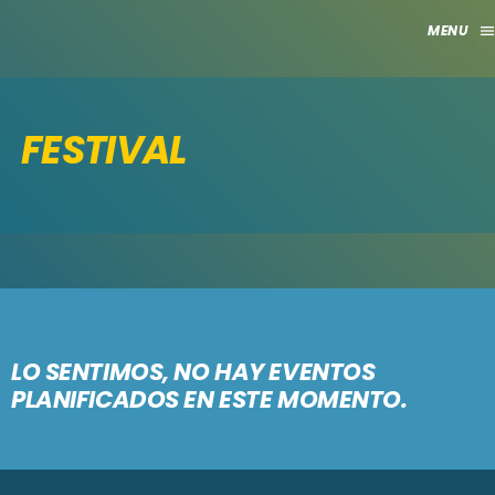
men
close
FESTIVAL
HOME
CLUB
APORTES
TV
GRILLA
LO SENTIMOS, NO HAY EVENTOS
PLANIFICADOS EN ESTE MOMENTO.
EVENTOS
keyboard_arrow_down
MADRID
LO NUEVO
MÁLAGA