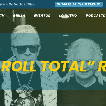
- Sábados 19hs.
SUMATE AL CLUB FMSUR
AC
TV
GRILLA
EVENTOS
LO NUEVO
PODCASTS
’ ROLL TOTAL”