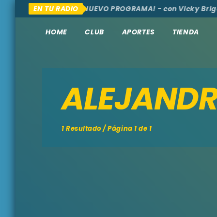
MOS, AQUÍ Y ALLÁ
EN TU RADIO
¡NUEVO PROGRAMA! - con Vicky Briga
HOME
CLUB
APORTES
TIENDA
ALEJANDR
1 Resultado / Página 1 de 1