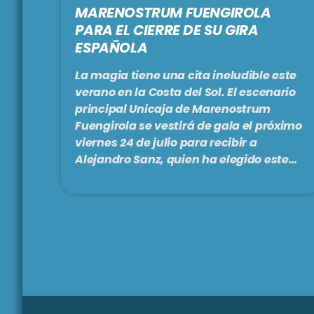
MARENOSTRUM FUENGIROLA
PARA EL CIERRE DE SU GIRA
ESPAÑOLA
La magia tiene una cita ineludible este
verano en la Costa del Sol. El escenario
principal Unicaja de Marenostrum
Fuengirola se vestirá de gala el próximo
viernes 24 de julio para recibir a
Alejandro Sanz, quien ha elegido este
enclave privilegiado para poner el
broche de oro a su esperada gira por
España. Tras dos años de intenso
trabajo creativo, el artista español más
internacional regresa con “¿Y Ahora
Qué?”, un álbum íntimo y valiente que
ha recuperado su ilusión […]