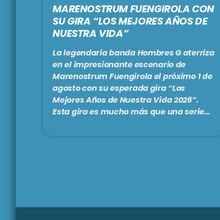
MARENOSTRUM FUENGIROLA CON
SU GIRA “LOS MEJORES AÑOS DE
NUESTRA VIDA”
La legendaria banda Hombres G aterriza
en el impresionante escenario de
Marenostrum Fuengirola el próximo 1 de
agosto con su esperada gira “Los
Mejores Años de Nuestra Vida 2026”.
Esta gira es mucho más que una serie
de conciertos; es una auténtica
reivindicación del presente y una
declaración de intenciones: Hombres G
están en su mejor momento, y su
público también. Es un regalo para
todos esos fans, fieles y de múltiples
generaciones, que siguen llenando
recintos y coreando sus […]