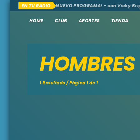
OMOS, AQUÍ Y ALLÁ
EN TU RADIO
¡NUEVO PROGRAMA! - con Vicky Brig
HOME
CLUB
APORTES
TIENDA
HOMBRES
1 Resultado / Página 1 de 1