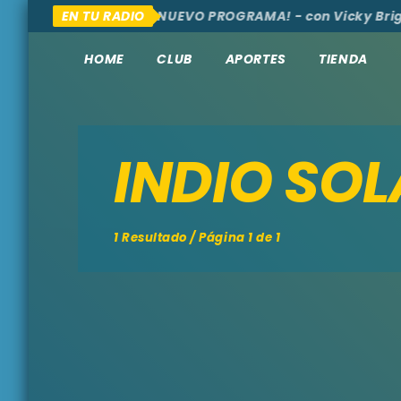
MOS, AQUÍ Y ALLÁ
EN TU RADIO
¡NUEVO PROGRAMA! - con Vicky Brig
HOME
CLUB
APORTES
TIENDA
INDIO SOL
1 Resultado / Página 1 de 1