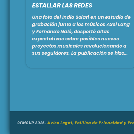
ESTALLAR LAS REDES
Una foto del Indio Solari en un estudio de
grabación junto a los músicos Axel Lang
y Fernando Nalé, despertó altas
expectativas sobre posibles nuevos
proyectos musicales revolucionando a
sus seguidores. La publicación se hizo
viral rápidamente, aunque hasta el
momento, no hay información adicional
de parte del exlíder de Patricio Rey y sus
Redonditos de Ricota. Parte de la
personalidad y la mística del músico
está emparentada con esa cortina de
misterio, lo que alimenta aún más los
comentarios […]
©FMSUR 2026.
Aviso Legal, Politica de Privacidad y P