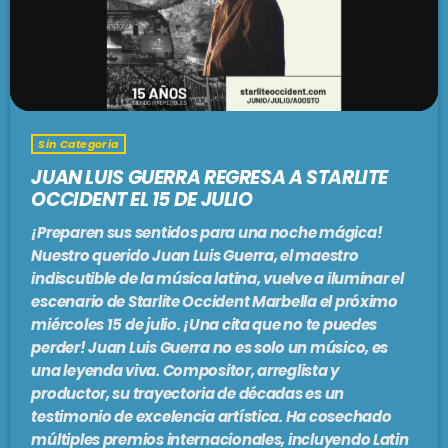
PODCASTS
BARCELONA
TIENDA
MALLORCA
Sin Categoria
EN VIVO AHORA!
JUAN LUIS GUERRA REGRESA A STARLITE
OCCIDENT EL 15 DE JULIO
¡Preparen sus sentidos para una noche mágica!
Nuestro querido Juan Luis Guerra, el maestro
indiscutible de la música latina, vuelve a iluminar el
escenario de Starlite Occident Marbella el próximo
miércoles 15 de julio. ¡Una cita que no te puedes
perder! Juan Luis Guerra no es solo un músico, es
una leyenda viva. Compositor, arreglista y
productor, su trayectoria de décadas es un
testimonio de excelencia artística. Ha cosechado
múltiples premios internacionales, incluyendo Latin