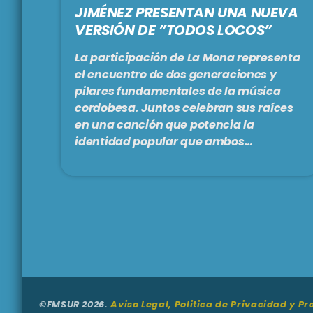
JIMÉNEZ PRESENTAN UNA NUEVA
VERSIÓN DE ”TODOS LOCOS”
La participación de La Mona representa
el encuentro de dos generaciones y
pilares fundamentales de la música
cordobesa. Juntos celebran sus raíces
en una canción que potencia la
identidad popular que ambos
representan. Con una impronta
cuartetera que atraviesa toda la
producción, esta colaboración potencia
el carácter festivo que convirtió ''Todos
locos'' en una de las canciones más
queridas de Los Caligaris, sumando el
sello inconfundible de La Mona, figura
fundamental en la historia de la música
cordobesa.
©FMSUR 2026.
Aviso Legal, Politica de Privacidad y P