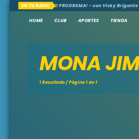
AQUÍ Y ALLÁ
EN TU RADIO
¡NUEVO PROGRAMA! - con Vicky Brigante 
HOME
CLUB
APORTES
TIENDA
MONA JIM
1 Resultado / Página 1 de 1