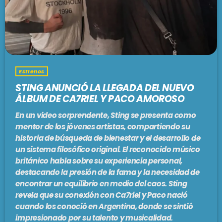
PODCASTS
BARCELONA
TIENDA
MALLORCA
Estrenos
EN VIVO AHORA!
STING ANUNCIÓ LA LLEGADA DEL NUEVO
ÁLBUM DE CA7RIEL Y PACO AMOROSO
En un video sorprendente, Sting se presenta como
mentor de los jóvenes artistas, compartiendo su
historia de búsqueda de bienestar y el desarrollo de
un sistema filosófico original. El reconocido músico
británico habla sobre su experiencia personal,
destacando la presión de la fama y la necesidad de
encontrar un equilibrio en medio del caos. Sting
revela que su conexión con Ca7riel y Paco nació
cuando los conoció en Argentina, donde se sintió
impresionado por su talento y musicalidad.