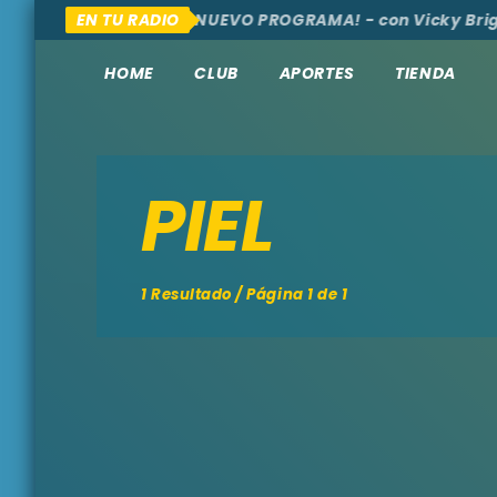
MOS, AQUÍ Y ALLÁ
EN TU RADIO
¡NUEVO PROGRAMA! - con Vicky Brig
HOME
CLUB
APORTES
TIENDA
PIEL
1 Resultado / Página 1 de 1