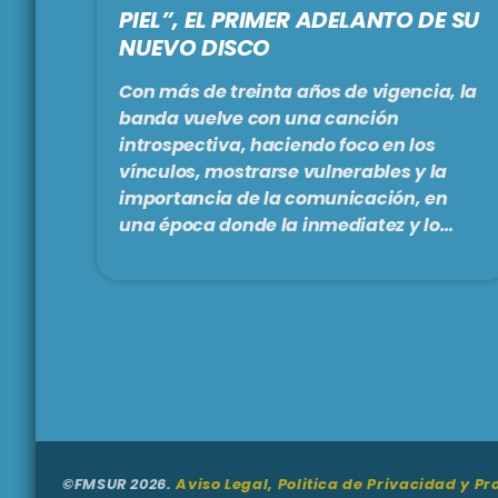
PIEL”, EL PRIMER ADELANTO DE SU
NUEVO DISCO
Con más de treinta años de vigencia, la
banda vuelve con una canción
introspectiva, haciendo foco en los
vínculos, mostrarse vulnerables y la
importancia de la comunicación, en
una época donde la inmediatez y lo
superficial, marcan la forma de juego.
La producción artística estuvo a cargo
de Sebastián Schachtel y Germán
Daffunchio, y la masterización fue
realizada por Daniel Ovié. El tema ya
está disponible en plataformas
digitales. El disco completo tiene fecha
de lanzamiento prevista, el 11 de […]
©FMSUR 2026.
Aviso Legal, Politica de Privacidad y P