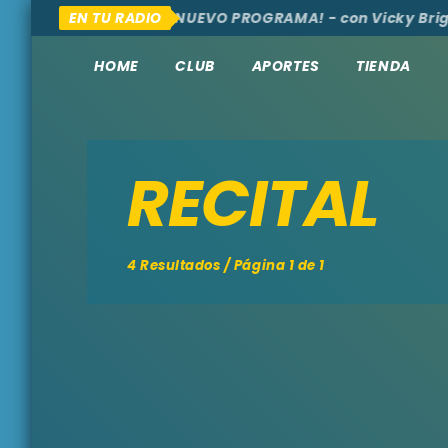
MOS, AQUÍ Y ALLÁ
EN TU RADIO
¡NUEVO PROGRAMA! - con Vicky Briga
HOME
CLUB
APORTES
TIENDA
RECITAL
4 Resultados / Página 1 de 1