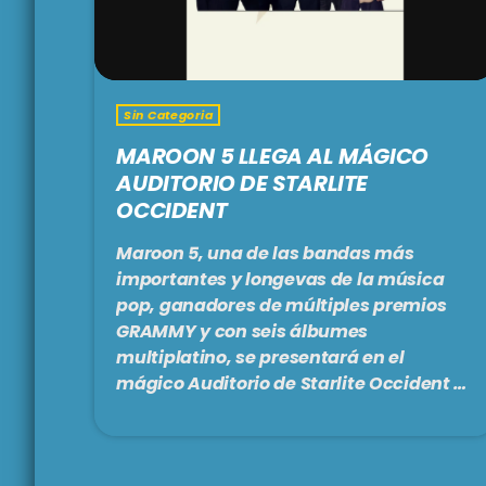
Sin Categoria
MAROON 5 LLEGA AL MÁGICO
AUDITORIO DE STARLITE
OCCIDENT
Maroon 5, una de las bandas más
importantes y longevas de la música
pop, ganadores de múltiples premios
GRAMMY y con seis álbumes
multiplatino, se presentará en el
mágico Auditorio de Starlite Occident el
martes 7 de julio. Este concierto
promete ser una noche inolvidable,
donde la aclamada banda angelina