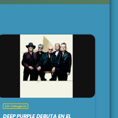
UN CUENTO
ARGENTO
9:30 am - 1:00 pm
BRUNCH
1:00 pm - 3:00 pm
LARGA DISTANCIA
3:00 pm - 5:00 pm
Sin Categoria
DEEP PURPLE DEBUTA EN EL