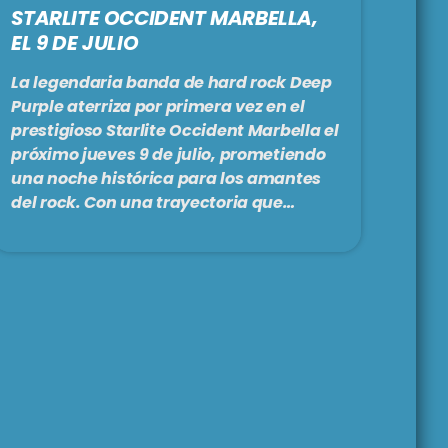
STARLITE OCCIDENT MARBELLA,
EL 9 DE JULIO
La legendaria banda de hard rock Deep
Purple aterriza por primera vez en el
prestigioso Starlite Occident Marbella el
próximo jueves 9 de julio, prometiendo
una noche histórica para los amantes
del rock. Con una trayectoria que
abarca siete décadas sobre los
escenarios y más de 100 millones de
álbumes vendidos, Deep Purple ha sido
fundamental en la definición del género
del hard rock. Su capacidad para
reinventarse y adentrarse en nuevas
áreas, manteniendo siempre un sonido
fresco y distintivo, […]