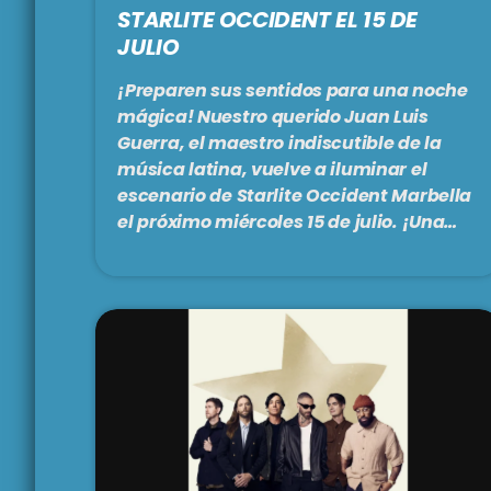
STARLITE OCCIDENT EL 15 DE
JULIO
¡Preparen sus sentidos para una noche
mágica! Nuestro querido Juan Luis
Guerra, el maestro indiscutible de la
música latina, vuelve a iluminar el
escenario de Starlite Occident Marbella
el próximo miércoles 15 de julio. ¡Una
cita que no te puedes perder! Juan Luis
Guerra no es solo un músico, es una
leyenda viva. Compositor, arreglista y
productor, su trayectoria de décadas es
un testimonio de excelencia artística.
Ha cosechado múltiples premios
internacionales, incluyendo Latin
Grammys, y su influencia ha sido […]