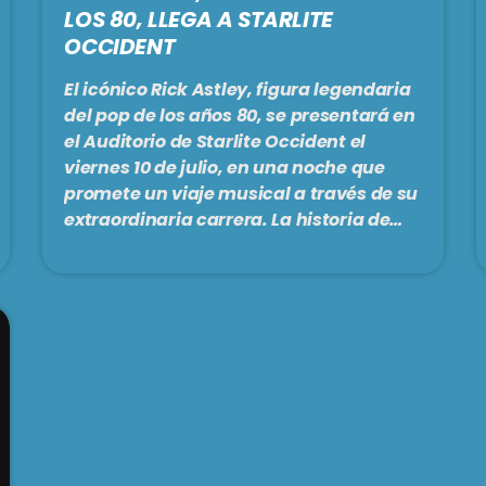
LOS 80, LLEGA A STARLITE
OCCIDENT
El icónico Rick Astley, figura legendaria
del pop de los años 80, se presentará en
el Auditorio de Starlite Occident el
viernes 10 de julio, en una noche que
promete un viaje musical a través de su
extraordinaria carrera. La historia de
Rick Astley es una trayectoria
fascinante dividida en dos capítulos. En
1987, se convirtió en un fenómeno global
inesperado con su éxito icónico “Never
Gonna Give You Up”, que lo catapultó a
la fama internacional, liderando listas y
[…]