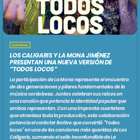
PODCASTS
BARCELONA
TIENDA
MALLORCA
Estrenos
EN VIVO AHORA!
LOS CALIGARIS Y LA MONA JIMÉNEZ
PRESENTAN UNA NUEVA VERSIÓN DE
”TODOS LOCOS”
La participación de La Mona representa el encuentro
de dos generaciones y pilares fundamentales de la
música cordobesa. Juntos celebran sus raíces en
una canción que potencia la identidad popular que
ambos representan. Con una impronta cuartetera
que atraviesa toda la producción, esta colaboración
potencia el carácter festivo que convirtió ''Todos
locos'' en una de las canciones más queridas de Los
Caligaris, sumando el sello inconfundible de La