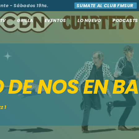
- Sábados 19hs.
SUMATE AL CLUB FMSUR
AC
TV
GRILLA
EVENTOS
LO NUEVO
PODCASTS
 DE NOS EN B
z 1