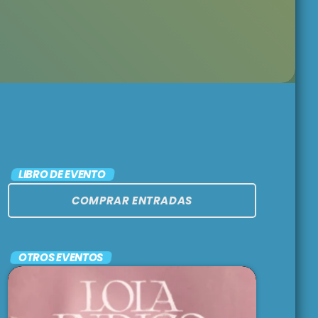
MÁLAGA COOL
NIGHTS
11:00 pm - 12:00 am
ARGENTINA
LATINA
12:00 am - 1:00 am
AIDONSPIKINGLISH
LIBRO DE EVENTO
!
COMPRAR ENTRADAS
1:00 am - 3:00 am
OTROS EVENTOS