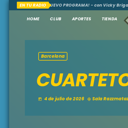
 AQUÍ Y ALLÁ
EN TU RADIO
¡NUEVO PROGRAMA! - con Vicky Brigante 
HOME
CLUB
APORTES
TIENDA
Barcelona
CUARTETO
4 de julio de 2026
Sala Razzmataz
today
my_location