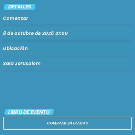
PODCASTS
DETALLES
BARCELONA
Comenzar
TIENDA
MALLORCA
8 de octubre de 2026 21:00
EN VIVO AHORA!
Ubicación
Sala Jerusalem
LIBRO DE EVENTO
COMPRAR ENTRADAS