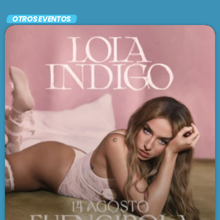
Folclore contemporáneo
OTROS EVENTOS
FOLKLORÍSIMO
7:00 am - 8:00 am
SE VIENE . . .
VARIETÉ
8:00 am - 9:00 am
GRACIAS TOTALES
9:00 am - 12:00 pm
PASADO LIVE
12:00 pm - 2:00 pm