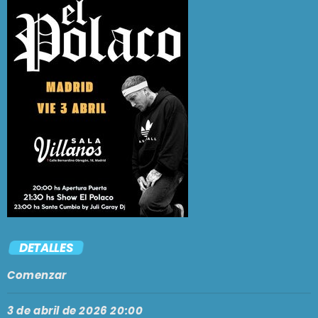
En vivo
GRACIAS TOTALES
9:00 am - 12:00 pm
SE VIENE . . .
PASADO LIVE
12:00 pm - 2:00 pm
PARAISO SOCIAL CLUB
2:00 pm - 5:00 pm
DETALLES
Comenzar
CAFÉ CON FERNÉ
5:00 pm - 7:00 pm
3 de abril de 2026 20:00