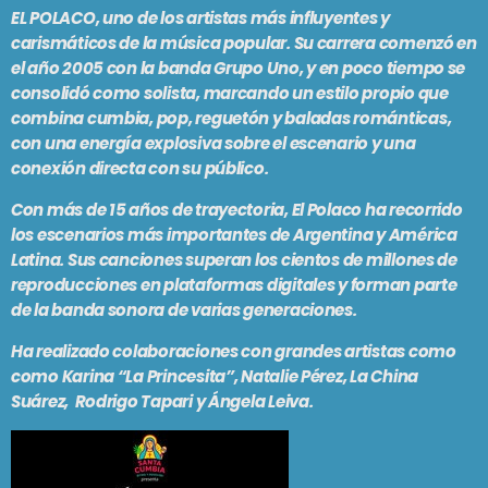
EL POLACO, uno de los artistas más influyentes y
PODCASTS
BARCELONA
carismáticos de la música popular. Su carrera comenzó en
el año 2005 con la banda Grupo Uno, y en poco tiempo se
TIENDA
MALLORCA
consolidó como solista, marcando un estilo propio que
combina cumbia, pop, reguetón y baladas románticas,
con una energía explosiva sobre el escenario y una
EN VIVO AHORA!
conexión directa con su público.
Con más de 15 años de trayectoria, El Polaco ha recorrido
los escenarios más importantes de Argentina y América
Latina. Sus canciones superan los cientos de millones de
reproducciones en plataformas digitales y forman parte
de la banda sonora de varias generaciones.
Ha realizado colaboraciones con grandes artistas como
como Karina “La Princesita”, Natalie Pérez, La China
Suárez, Rodrigo Tapari y Ángela Leiva.