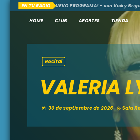
AQUÍ Y ALLÁ
EN TU RADIO
¡NUEVO PROGRAMA! - con Vicky Brigante 
HOME
CLUB
APORTES
TIENDA
Recital
VALERIA 
30 de septiembre de 2026
Sala R
today
my_location