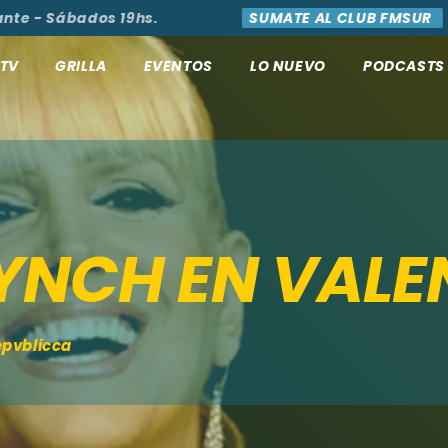
- Sábados 19hs.
SUMATE AL CLUB FMSUR
AC
TV
GRILLA
EVENTOS
LO NUEVO
PODCASTS
LYNCH EN VALE
epvblicca