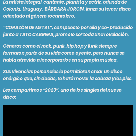
La artista integral, cantante, pianista y actriz, oriunda de
PODCASTS
Colonia, Uruguay,
BÁRBARA JORCIN
, lanza su tercer disco
BARCELONA
orientado al género rocanrolero.
TIENDA
MALLORCA
“
CORAZÓN DE METAL
“, compuesto por ella y co-producido
junto a
TATO CABRERA,
promete ser toda una revelación.
EN VIVO AHORA!
Géneros como el rock, punk, hip hop y funk siempre
formaron parte de su vida como oyente, pero nunca se
había atrevido a incorporarlos en su propia música.
Sus vivencias personales le permitieron crear un disco
enérgico que, sin dudas, te hará mover la cabeza y los pies.
Les compartimos “2023”, uno de los singles del nuevo
disco: