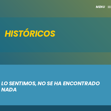
men
close
HISTÓRICOS
HOME
CLUB
APORTES
TV
GRILLA
LO SENTIMOS, NO SE HA ENCONTRADO
NADA
EVENTOS
keyboard_arrow_down
MADRID
LO NUEVO
MÁLAGA