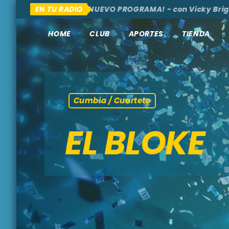
S, AQUÍ Y ALLÁ
EN TU RADIO
¡NUEVO PROGRAMA! - con Vicky Brigan
HOME
CLUB
APORTES
TIENDA
Cumbia / Cuarteto
EL BLOKE