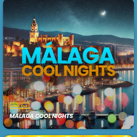
PODCASTS
BARCELONA
TIENDA
MALLORCA
EN VIVO AHORA!
Chill Out
MÁLAGA COOL NIGHTS