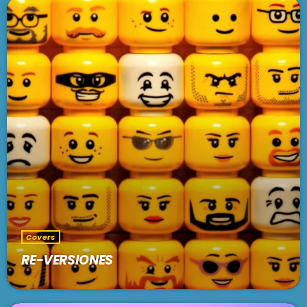
Internacional
AIDONSPIKINGLISH!
1:00 am - 3:00 am
SE VIENE . . .
MIX TAPE
3:00 am - 5:00 am
MADRE TIERRA
5:00 am - 6:00 am
Covers
RE-VERSIONES
EL CAFETÍN DEL TANGO
6:00 am - 7:00 am