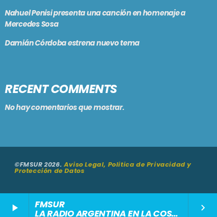
Nahuel Penisi presenta una canción en homenaje a
Mercedes Sosa
Damián Córdoba estrena nuevo tema
RECENT COMMENTS
No hay comentarios que mostrar.
©FMSUR 2026.
Aviso Legal, Politica de Privacidad y
Protección de Datos
FMSUR
play_arrow
keyboard_arrow_right
LA RADIO ARGENTINA EN LA COSTA DEL SOL