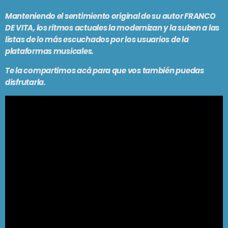
PODCASTS
Manteniendo el sentimiento original de su autor FRANCO
BARCELONA
DE VITA, los ritmos actuales la modernizan y la suben a las
TIENDA
MALLORCA
listas de lo más escuchados por los usuarios de la
plataformas musicales.
Te la compartimos acá para que vos también puedas
EN VIVO AHORA!
disfrutarla.