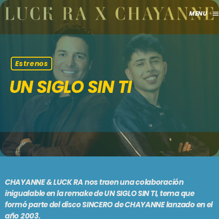
men
close
HOME
Estrenos
UN SIGLO SIN TI
CLUB
APORTES
TV
GRILLA
EVENTOS
keyboard_arrow_down
CHAYANNE & LUCK RA nos traen una colaboración
inigualable en la remake de UN SIGLO SIN TI, tema que
MADRID
LO NUEVO
formó parte del disco SINCERO de CHAYANNE lanzado en el
año 2003.
MÁLAGA