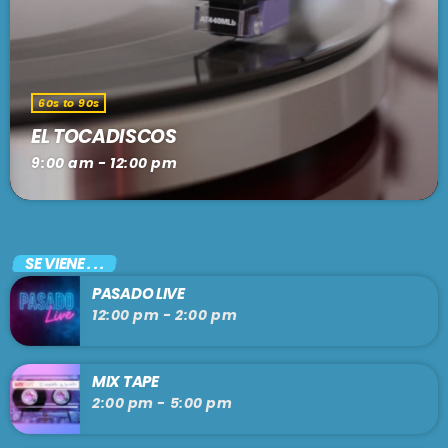
60s to 90s
EL TOCADISCOS
9:00 am - 12:00 pm
SE VIENE . . .
PASADO LIVE
12:00 pm - 2:00 pm
MIX TAPE
2:00 pm - 5:00 pm