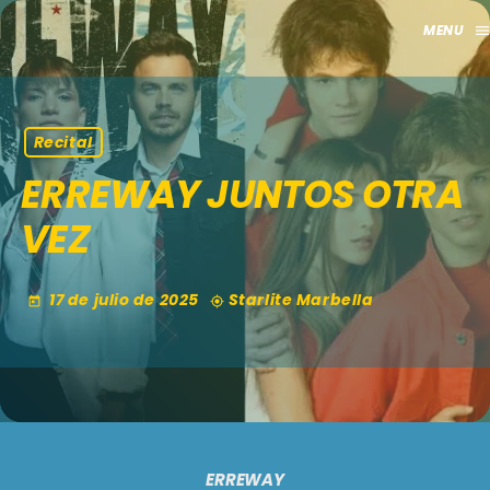
men
close
HOME
Recital
ERREWAY JUNTOS OTRA
CLUB
VEZ
APORTES
TV
17 de julio de 2025
Starlite Marbella
today
my_location
GRILLA
EVENTOS
keyboard_arrow_down
MADRID
LO NUEVO
ERREWAY
MÁLAGA